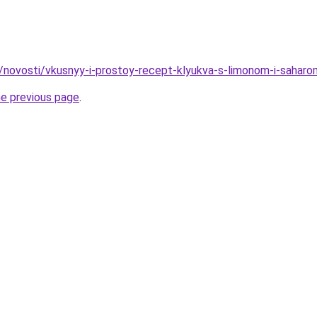
u/novosti/vkusnyy-i-prostoy-recept-klyukva-s-limonom-i-saharo
he previous page
.